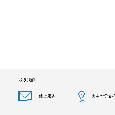
联系我们
线上服务
大中华分支