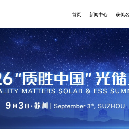
首页
新闻中心
获奖